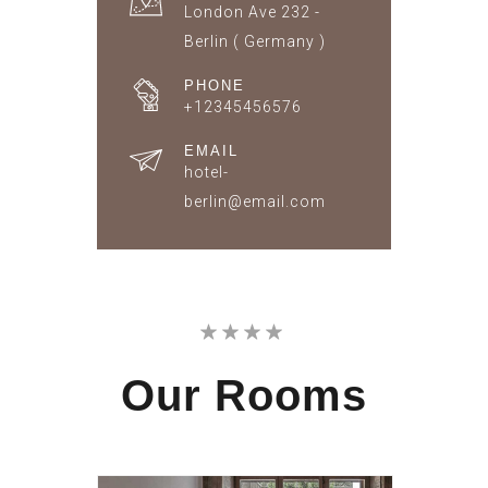
London Ave 232 -
Berlin ( Germany )
PHONE
+12345456576
EMAIL
hotel-
berlin@email.com
Our
Rooms